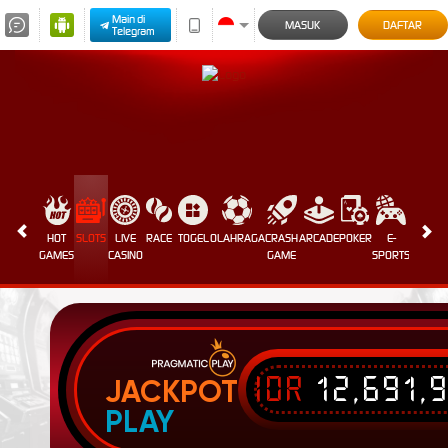
Main di
MASUK
DAFTAR
Telegram
HOT
SLOTS
LIVE
RACE
TOGEL
OLAHRAGA
CRASH
ARCADE
POKER
E-
SABUN
GAMES
CASINO
GAME
SPORTS
AYAM
IDR
12,691,
JACKPOT
PLAY