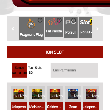
i
i
i
i
i
Facha
Fat Panda
Slot88 x PP
PG Soft
Pragmatic Play
ION SLOT
Semua
Top
Slots
permainan
20
RTP
97%
RTP
96%
RTP
97%
RTP
98%
RTP
96%
Jalapeno
MahJong Gold 2
Golden Maitreya Buddha
Zorro
Jalapeno 2