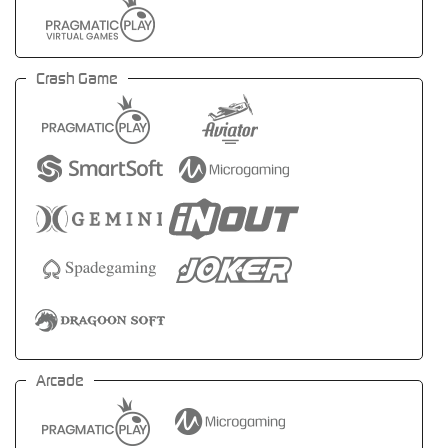
Crash Game
Arcade