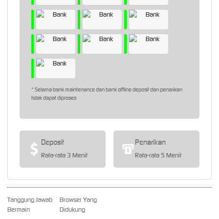
* Selama bank maintenance dan bank offline deposit dan penarikan
tidak dapat diproses
Deposit
Penarikan
Rata-rata 3 Menit
Rata-rata 5 Menit
Tanggung Jawab
Browser Yang
Bermain
Didukung