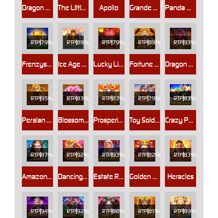
Dragon Tiles
The LIttle Witch
Apollo
Grande Fortune
Panda Warrior
RTP
79%
RTP
89%
RTP
79%
RTP
89%
RTP
93%
Frenzyshot
Ice Age Mammoths
Lucky Little Devil
Fortune Gate
Dragon Treasure
RTP
95%
RTP
83%
RTP
83%
RTP
79%
RTP
83%
Persian Empire
Blossom of Fortune
Prosperity 168
Toy Soldiers
Crazy Penguin
RTP
87%
RTP
92%
RTP
93%
RTP
82%
RTP
83%
Amazon Queen
Dancing Dragon
Estate Rich Man
Golden Wuzetian
Heracles
RTP
94%
RTP
92%
RTP
88%
RTP
81%
RTP
89%