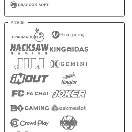
Arcade