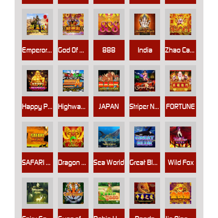
Emperor Gate
God Of Wealth
888
India
Zhao Cai Jin Bao
Happy Prosperous
Highway King
JAPAN
Striper Night
FORTUNE
SAFARI Heat
Dragon Gold
Sea World
Great Blue
Wild Fox