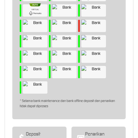
* Selama bank maintenance dan bank offline deposit dan penarikan
tidak dapat diproses
Deposit
Penarikan