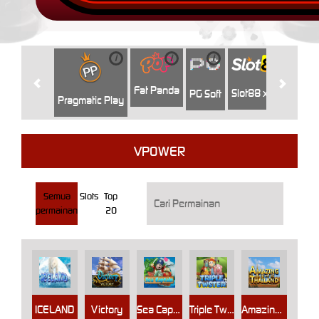
i
i
i
i
i
Facha
Fat Panda
Slot88 x PP
PG Soft
Pragmatic Play
VPOWER
Semua
Slots
Top
permainan
20
ICELAND
Victory
Sea Captain
Triple Twister
Amazing Thailand