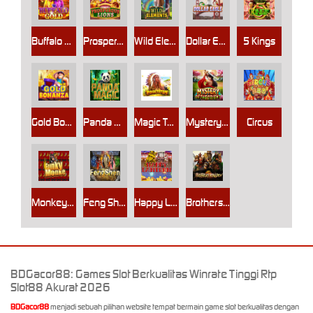
Buffalo Gold
Prosperous Lions
Wild Elements
Dollar Eagle
5 Kings
Gold Bonanza
Panda Magic II
Magic Totem
Mystery Of The Orient
Circus
Monkey Slots
Feng Shen
Happy Lantern
Brothers Kingdom
BDGacor88: Games Slot Berkualitas Winrate Tinggi Rtp
Slot88 Akurat 2026
BDGacor88
menjadi sebuah pilihan website tempat bermain game slot berkualitas dengan