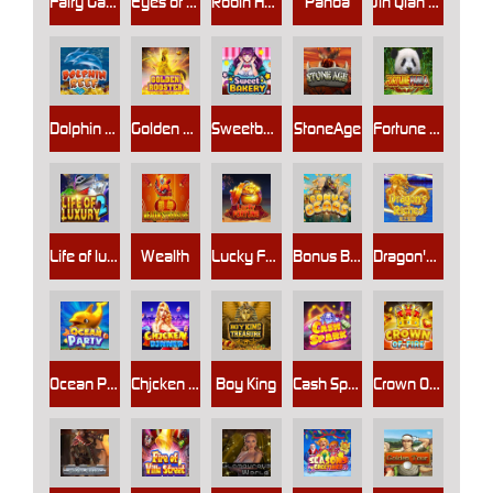
Fairy Garden
Eyes of Fortune
Robin Hood
Panda
Jin Qian Wa
Dolphin Reef
Golden Rooster
Sweetbakery
StoneAge
Fortune Panda
Life of luxury II
Wealth
Lucky Fortune
Bonus Bears
Dragon's Riches
Ocean Party
Chjcken Djnner
Boy King
Cash Spark
Crown Of Fire