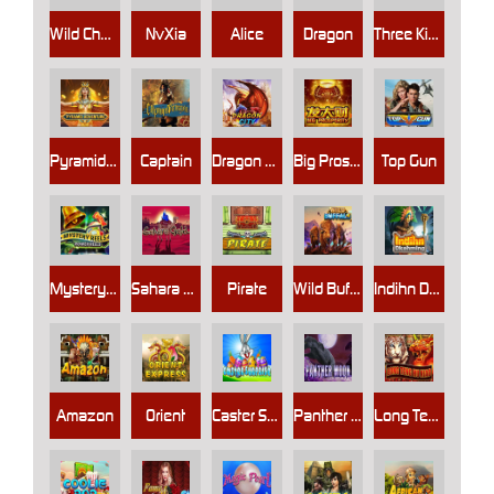
Wild Chuco
NvXia
Alice
Dragon
Three Kingdoms
Pyramid Adventure
Captain
Dragon City
Big Prosperity
Top Gun
Mystery Reels Power Reels
Sahara Gold
Pirate
Wild Buffalo
Indihn Dkehming
Amazon
Orient
Caster Surprise
Panther Moon
Long Teng Hu Xiao